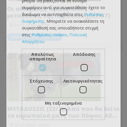
μπορεί να βασίζονται σε έννομο
συμφέρον αντί για συγκατάθεση· έχετε το
Οι αθλητικές τηλεοπτικές
δικαίωμα να αντιταχθείτε στις
Ρυθμίσεις
μεταδόσεις της Παρασκευής (24/7)
διαφήμισης
. Μπορείτε να ανακαλέσετε τη
24.07.2026 - 08:39
συγκατάθεσή σας οποιαδήποτε στιγμή
στις
Ρυθμίσεις cookies
.
Πολιτική
ΔΙΑΒΆΣΤΕ ΠΕΡΙΣΣΌΤΕΡΑ
Απορρήτου
Απολύτως
Απόδοσης
απαραίτητα
Στόχευσης
Λειτουργικότητας
Μη ταξινομημένα
ΜΕΤΑΔΟΣΕΙΣ (23/7): Από που θα δείτε
τα ευρωπαϊκά ματς των Πάφου, ΑΕΚ
και Απόλλωνα!
23.07.2026 - 08:09