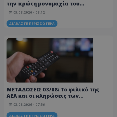
την πρώτη μονομαχία του
ΑΠΟΛΛΩΝΑ με την Μπραν!
05.08.2026 - 08:12
ΔΙΑΒΆΣΤΕ ΠΕΡΙΣΣΌΤΕΡΑ
ΜΕΤΑΔΟΣΕΙΣ 03/08: Το φιλικό της
ΑΕΛ και οι κληρώσεις των
Κυπριακών ομάδων στην Ευρώπη!
03.08.2026 - 07:56
ΔΙΑΒΆΣΤΕ ΠΕΡΙΣΣΌΤΕΡΑ