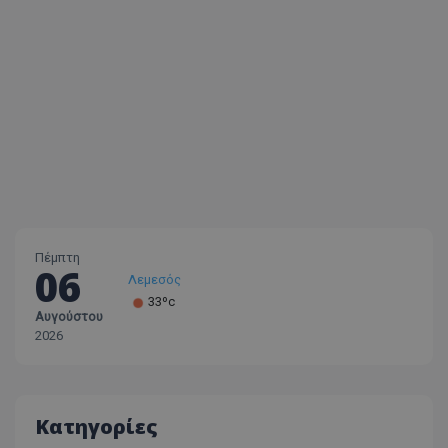
Πέμπτη
06
Λεμεσός
33ºc
Αυγούστου
Λάρνακα
2026
30ºc
Λευκωσία
35ºc
Κατηγορίες