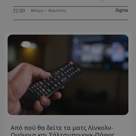
22:00
Βέλγιο – Αίγυπτος
Sigma
Από πού θα δείτε τα ματς Λίνκολν-
Ομόνοια και Σάλτσμπουργκ-Πάφος