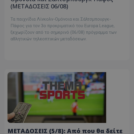
(ΜΕΤΑΔΟΣΕΙΣ 06/08)
Τα παιχνίδια Λίνκολν-Ομόνοια και Σάλτσμπουργκ-
Πάφος για τον 3ο προκριματικό του Europa League,
ξεχωρίζουν από το σημερινό (06/08) πρόγραμμα των
αθλητικών τηλεοπτικών μεταδόσεων.
ΜΕΤΑΔΟΣΕΙΣ (5/8): Από που θα δείτε