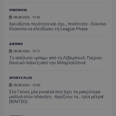
ΟΜΟΝΟΙΑ
08.08.2026 - 13:43
Χρειάζεται ποιότητα και όχι... ποσότητα - Εύκολα-
δύσκολα να κλειδώσει τη League Phase
ΔΙΕΘΝΗ
08.08.2026 - 13:17
Το απόλυτο «μπαμ» από τη Λίβερπουλ: Παίρνει
δανεικό παίκτη από την Μπαρτσελόνα!
SPORTS PLUS
08.08.2026 - 13:00
Στο Γκίνες μία γυναίκα που έχει τα μακρύτερα
μαλλιά στον πλανήτη - Αγγίζουν τα... τρία μέτρα!
(ΒΙΝΤΕΟ)