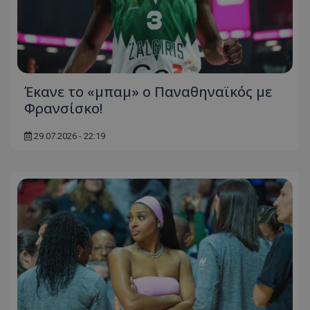
Έκανε το «μπαμ» ο Παναθηναϊκός με
Φρανσίσκο!
29.07.2026 - 22:19