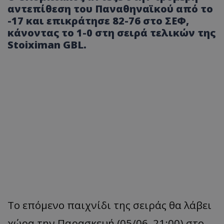
αντεπίθεση του Παναθηναϊκού από το
-17 και επικράτησε 82-76 στο ΣΕΦ,
κάνοντας το 1-0 στη σειρά τελικών της
Stoiximan GBL.
Το επόμενο παιχνίδι της σειράς θα λάβει
χώρα την Παρασκευή (05/06, 21:00) στο