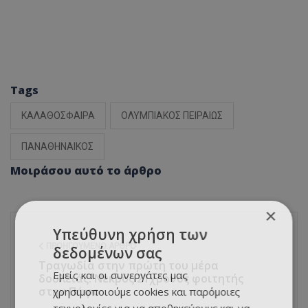
Tags
ΚΑΛΑΘΟΣΦΑΙΡΑ
ΟΛΥΜΠΙΑΚΟΣ ΠΕΙΡΑΙΩΣ
ΠΑΝΑΘΗΝΑΙΚΟΣ
Μοιράσου αυτό το άρθρο
×
Υπεύθυνη χρήση των
ΠΡΟΗΓΟΎΜΕΝΟ ΆΡΘΡΟ
δεδομένων σας
Τραγωδία στην πρώτη του μέρα
Εμείς και οι συνεργάτες μας
δουλειάς: Νεκρός 21χρονος φοιτητής
στην Πάφο
χρησιμοποιούμε cookies και παρόμοιες