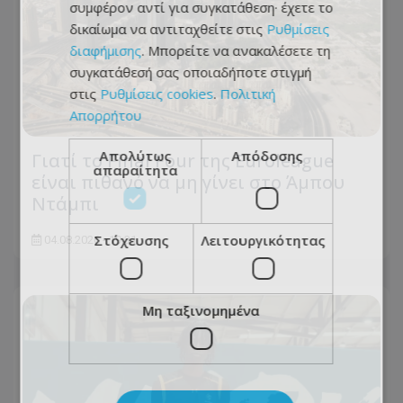
συμφέρον αντί για συγκατάθεση· έχετε το
δικαίωμα να αντιταχθείτε στις
Ρυθμίσεις
διαφήμισης
. Μπορείτε να ανακαλέσετε τη
συγκατάθεσή σας οποιαδήποτε στιγμή
στις
Ρυθμίσεις cookies
.
Πολιτική
Απορρήτου
Απολύτως
Απόδοσης
Γιατί το Final Four της Euroleague
απαραίτητα
είναι πιθανό να μη γίνει στο Άμπου
Ντάμπι
Στόχευσης
Λειτουργικότητας
04.08.2026 - 19:31
Μη ταξινομημένα