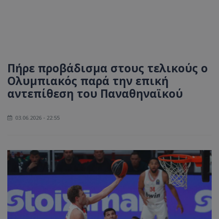
Πήρε προβάδισμα στους τελικούς ο
Ολυμπιακός παρά την επική
αντεπίθεση του Παναθηναϊκού
03.06.2026 - 22:55