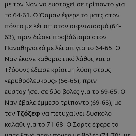
με τον Ναν να ευστοχεί σε τρίποντο για
το 64-61. Ο Όσμαν έφερε το ματς στον
πόντο με λέι απ στον αιφνιδιασμό (64-
63), πριν δώσει προβάδισμα στον
Παναθηναϊκό με λέι απ για το 64-65. Ο
Ναν έκανε καθοριστικό λάθος και ο
Τζόουνς έδωσε κρίσιμη λύση στους
«ερυθρόλευκους» (66-65), πριν
ευστοχήσει σε δύο βολές για το 69-65. Ο
Ναν έβαλε έμμεσο τρίποντο (69-68), με
τον
Τζόζεφ
να πετυχαίνει δύσκολο
καλάθι για το 71-68. Ο Σορτς έφερε το
ματς ξανά στον πόντο με βολές (71-70), με