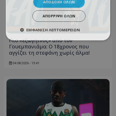
ΑΠΟΔΟΧΉ ΌΛΩΝ
ΑΠΌΡΡΙΨΗ ΌΛΩΝ
ΕΜΦΆΝΙΣΗ ΛΕΠΤΟΜΕΡΕΙΏΝ
Πιο «εξωγήινος» από τον
Γουεμπανιάμα: Ο 18χρονος που
αγγίζει τη στεφάνη χωρίς άλμα!
04.08.2026 - 15:41