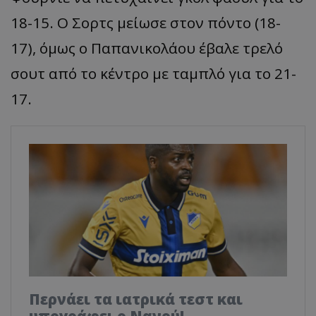
18-15. Ο Σορτς μείωσε στον πόντο (18-
17), όμως ο Παπανικολάου έβαλε τρελό
σουτ από το κέντρο με ταμπλό για το 21-
17.
Περνάει τα ιατρικά τεστ και