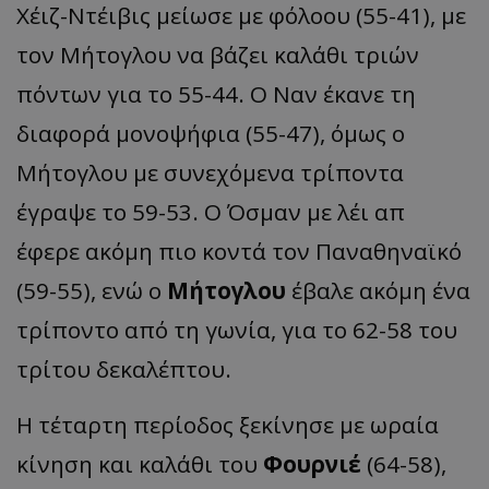
Χέιζ-Ντέιβις μείωσε με φόλοου (55-41), με
τον Μήτογλου να βάζει καλάθι τριών
πόντων για το 55-44. Ο Ναν έκανε τη
διαφορά μονοψήφια (55-47), όμως ο
Μήτογλου με συνεχόμενα τρίποντα
έγραψε το 59-53. Ο Όσμαν με λέι απ
έφερε ακόμη πιο κοντά τον Παναθηναϊκό
(59-55), ενώ ο
Μήτογλου
έβαλε ακόμη ένα
τρίποντο από τη γωνία, για το 62-58 του
τρίτου δεκαλέπτου.
Η τέταρτη περίοδος ξεκίνησε με ωραία
κίνηση και καλάθι του
Φουρνιέ
(64-58),