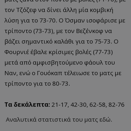
τον Τζόζεφ να δίνει άλλη μία κομβική
λύση για το 73-70. Ο Όσμαν ισοφάρισε με
τρίποντο (73-73), με τον Βεζένκοφ να
βάζει σημαντικό καλάθι για το 75-73. Ο
Φουρνιέ έβαλε κρίσιμες βολές (77-73)
μετά από αμφισβητούμενο φάουλ του
Ναν, ενώ ο Γουόκαπ τέλειωσε το ματς με
τρίποντο για το 80-73.
Τα δεκάλεπτα:
21-17, 42-30, 62-58, 82-76
Αναλυτικά στατιστικά του ματς εδώ.