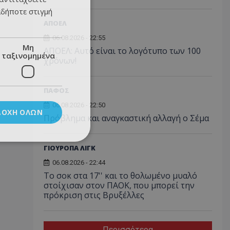
αδήποτε στιγμή
ΑΠΟΕΛ
06.08.2026 - 22:55
Μη
ΑΠΟΕΛ: Αυτό είναι το λογότυπο των 100
ταξινομημένα
χρόνων!
ΠΑΦΟΣ
06.08.2026 - 22:50
ΔΟΧΉ ΌΛΩΝ
Πρόβλημα και αναγκαστική αλλαγή ο Σέμα
ΓΙΟΥΡΟΠΑ ΛΙΓΚ
06.08.2026 - 22:44
Το σοκ στα 17'' και το θολωμένο μυαλό
στοίχισαν στον ΠΑΟΚ, που μπορεί την
πρόκριση στις Βρυξέλλες
Περισσότερα