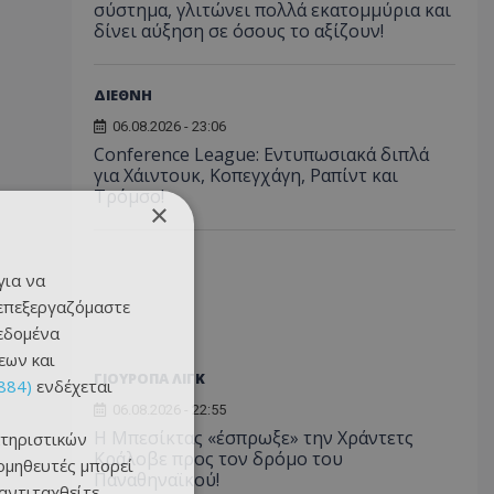
σύστημα, γλιτώνει πολλά εκατομμύρια και
δίνει αύξηση σε όσους το αξίζουν!
ΔΙΕΘΝΗ
06.08.2026 - 23:06
Conference League: Εντυπωσιακά διπλά
για Χάιντουκ, Κοπεγχάγη, Ραπίντ και
Τρόμσο!
×
για να
 επεξεργαζόμαστε
δεδομένα
εων και
ΓΙΟΥΡΟΠΑ ΛΙΓΚ
884)
ενδέχεται
06.08.2026 - 22:55
Η Μπεσίκτας «έσπρωξε» την Χράντετς
τηριστικών
Κράλοβε προς τον δρόμο του
ομηθευτές μπορεί
Παναθηναϊκού!
 αντιταχθείτε