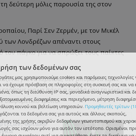
τη δεύτερη μόλις παρουσία της στον
ροπαίου, Παρί Σεν Ζερμέν, με τον Μικέλ
ύ των Λονδρέζων απέναντι στους
πό τον πάγκο για να σπρώξει τους παίκτες
χρήση των δεδομένων σας
εργάτες μας χρησιμοποιούμε cookies και παρόμοιες τεχνολογίες 
ιάζεται για να κερδίσω, δεν μπορώ να είμαι
ι να έχουμε πρόσβαση σε πληροφορίες στη συσκευή σας και να
 τρόπους για να πάρει η ομάδα μου τη νίκη, να
ένα, όπως τη διεύθυνση IP σας, μοναδικά αναγνωριστικά και 
εξατομικευμένες διαφημίσεις και περιεχόμενο, μέτρηση διαφημίσ
με διαφορετικό τρόπο.
νάλυση κοινού και βελτίωση υπηρεσιών.
Προμηθευτές τρίτων (1
ργάζονται τα δεδομένα σας για αυτούς και άλλους σκοπούς,
ένης της χρήσης ακριβών δεδομένων γεωεντοπισμού και χαρακ
αρτίζαν, οριακό
ιλογές σας ισχύουν μόνο για αυτόν τον ιστότοπο. Ορισμένοι πρ
άγκα
 έννομο συμφέρον αντί για συγκατάθεση· έχετε το δικαίωμα να