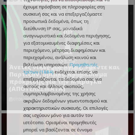
έχουμε πρόσβαση σε πληροφορίες στη
συσκευή σας και να επεξεργαζόμαστε
προσωπικά δεδομένα, όπως τη
διεύθυνση IP σας, μοναδικά
αναγνωριστικά και δεδομένα περιήγησης,
για εξατομικευμένες διαφημίσεις και
περιεχόμενο, μέτρηση διαφημίσεων και
περιεχομένου, ανάλυση κοινού και
βελτίωση υπηρεσιών.
Προμηθευτές
Άνετες νίκες για Άγιαξ, Τβέντε και
τρίτων (1884)
ενδέχεται επίσης να
Παρτίζαν, οριακό προβάδισμα
επεξεργάζονται τα δεδομένα σας για
πρόκρισης για την Μπράγκα
αυτούς και άλλους σκοπούς,
(ΑΠΟΤΕΛΕΣΜΑΤΑ)
συμπεριλαμβανομένης της χρήσης
07.08.2026 - 00:20
ακριβών δεδομένων γεωεντοπισμού και
χαρακτηριστικών συσκευής. Οι επιλογές
σας ισχύουν μόνο για αυτόν τον
ιστότοπο. Ορισμένοι προμηθευτές
μπορεί να βασίζονται σε έννομο