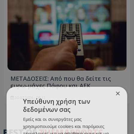
ΜΕΤΑΔΟΣΕΙΣ: Από που θα δείτε τις
ευρω-μάχες Πάφου και ΑΕΚ
×
30.07.2026 - 08:12
Υπεύθυνη χρήση των
δεδομένων σας
Εμείς και οι συνεργάτες μας
χρησιμοποιούμε cookies και παρόμοιες
BEST OF
THEMASPORTS
τεχνολογίες για να αποθηκεύουμε και να