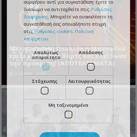
συμφέρον αντί για συγκατάθεση· έχετε το
δικαίωμα να αντιταχθείτε στις
Ρυθμίσεις
διαφήμισης
. Μπορείτε να ανακαλέσετε τη
συγκατάθεσή σας οποιαδήποτε στιγμή
στις
Ρυθμίσεις cookies
.
Πολιτική
Απορρήτου
Με υπογραφή Παυλίδη η Μπενφίκα
Απολύτως
Απόδοσης
έριξε εξάρα στη Χαρτς και κλείδωσε
απαραίτητα
την πρόκριση! (ΑΠΟΤΕΛΕΣΜΑΤΑ)
07.08.2026 - 00:08
Στόχευσης
Λειτουργικότητας
Μη ταξινομημένα