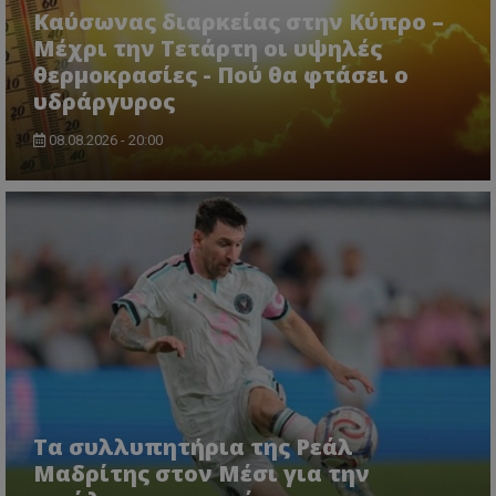
Καύσωνας διαρκείας στην Κύπρο –
Μέχρι την Τετάρτη οι υψηλές
θερμοκρασίες - Πού θα φτάσει ο
υδράργυρος
08.08.2026 - 20:00
Τα συλλυπητήρια της Ρεάλ
Μαδρίτης στον Μέσι για την