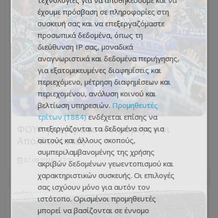
τεχνολογίες για να αποθηκεύουμε και να
έχουμε πρόσβαση σε πληροφορίες στη
συσκευή σας και να επεξεργαζόμαστε
προσωπικά δεδομένα, όπως τη
διεύθυνση IP σας, μοναδικά
αναγνωριστικά και δεδομένα περιήγησης,
για εξατομικευμένες διαφημίσεις και
περιεχόμενο, μέτρηση διαφημίσεων και
περιεχομένου, ανάλυση κοινού και
βελτίωση υπηρεσιών.
Προμηθευτές
τρίτων (1884)
ενδέχεται επίσης να
ΦΟΥΛ για γεμάτο «Αλφαμέγα» οι
επεξεργάζονται τα δεδομένα σας για
Απόλλωνίστες
αυτούς και άλλους σκοπούς,
συμπεριλαμβανομένης της χρήσης
07.08.2026 - 17:12
ακριβών δεδομένων γεωεντοπισμού και
χαρακτηριστικών συσκευής. Οι επιλογές
σας ισχύουν μόνο για αυτόν τον
ιστότοπο. Ορισμένοι προμηθευτές
μπορεί να βασίζονται σε έννομο