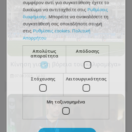
συμφέρον αντί για συγκατάθεση· έχετε το
δικαίωμα να αντιταχθείτε στις
Ρυθμίσεις
διαφήμισης
. Μπορείτε να ανακαλέσετε τη
συγκατάθεσή σας οποιαδήποτε στιγμή
στις
Ρυθμίσεις cookies
.
Πολιτική
Απορρήτου
Απολύτως
Απόδοσης
απαραίτητα
Κίνηση για τη βόρεια του «Αλφαμέγα»
07.08.2026 - 14:30
Στόχευσης
Λειτουργικότητας
Μη ταξινομημένα