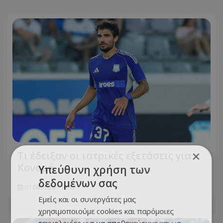
×
Τι έδειξαν οι ιατρικές εξετάσεις για
Κονομή
Υπεύθυνη χρήση των
δεδομένων σας
07.08.2026 - 18:12
Εμείς και οι συνεργάτες μας
χρησιμοποιούμε cookies και παρόμοιες