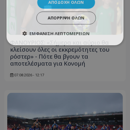
ΑΠΟΔΟΧΉ ΌΛΩΝ
ΑΠΌΡΡΙΨΗ ΌΛΩΝ
ΕΜΦΆΝΙΣΗ ΛΕΠΤΟΜΕΡΕΙΏΝ
ΦΑΝΟΥΡΙΟΣ: «Σήμερα και αύριο θα
κλείσουν όλες οι εκκρεμότητες του
ρόστερ» - Πότε θα βγουν τα
αποτελέσματα για Κονομή
07.08.2026 - 12:17