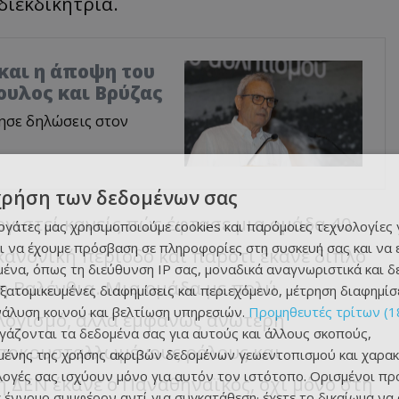
διεκδικήτρια.
και η άποψη του
ουλος και Βρύζας
ησε δηλώσεις στον
χρήση των δεδομένων σας
ογιστεί κανείς πώς έφτασε μια ομάδα 40
εργάτες μας χρησιμοποιούμε cookies και παρόμοιες τεχνολογίες 
ι να έχουμε πρόσβαση σε πληροφορίες στη συσκευή σας και να
ανονική περίοδο και παρότι έκανε διπλό
ένα, όπως τη διεύθυνση IP σας, μοναδικά αναγνωριστικά και 
η Βαλένθια. Μια ομάδα με πολύ
εξατομικευμένες διαφημίσεις και περιεχόμενο, μέτρηση διαφημίσ
νάλυση κοινού και βελτίωση υπηρεσιών.
Προμηθευτές τρίτων (1
ογισμό, αλλά εμφανώς ανώτερη
ργάζονται τα δεδομένα σας για αυτούς και άλλους σκοπούς,
αποκρυσταλλωμένους ρόλους και
ένης της χρήσης ακριβών δεδομένων γεωεντοπισμού και χαρακ
ιλογές σας ισχύουν μόνο για αυτόν τον ιστότοπο. Ορισμένοι πρ
 ΔΕΝ έκανε ο Παναθηναϊκός, όχι μόνο στη
 έννομο συμφέρον αντί για συγκατάθεση· έχετε το δικαίωμα να