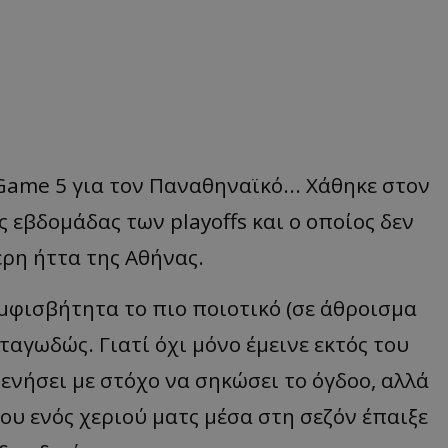
Game 5
γι
α
τον
Πανα
θην
α
ϊκό...
Χάθηκε
στον
ς
εβ
δομάδ
ας
των
playoffs και ο οπ
οίος
δεν
ερη
ήττ
α
της
Αθήν
ας.
μφισ
β
ήτητ
α
το
π
ιο
π
οιοτικό
(
σε
άθροισμα
αγωδώς. Γιατί όχι μόνο έμεινε εκτός του
ξενήσει με στόχο να σηκώσει το όγδοο, αλλά
ου ενός χεριού ματς μέσα στη σεζόν έπαιξε