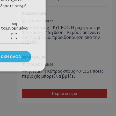
αδήποτε στιγμή
ΠΟΔΟΣΦΑΙΡΟ
07.08.2026 - 08:55
Μη
UEFA Ranking - ΚΥΠΡΟΣ: Η μάχη για την
ταξινομημένα
14η και την 15η θέση - Κέρδος απέναντι
στη Νορβηγία, προειδοποίηση από την
Ελβετία
ΔΟΧΉ ΌΛΩΝ
SPORTS PLUS
07.08.2026 - 08:26
«Ψήνεται» η Κύπρος στους 40°C: Σε ποιες
περιοχές μπορεί να βρέξει
Περισσότερα