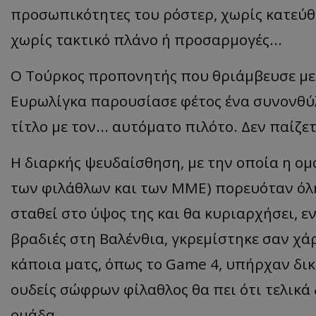
προσωπικότητες του
ρόστερ
, χωρίς κατεύ
χωρίς τακτικό πλάνο ή προσαρμογές...
Ο Τούρκος προπονητής που θριάμβευσε με τ
Ευρωλίγκα παρουσίασε φέτος ένα συνονθύ
τίτλο με τον... αυτόματο πιλότο. Δεν παίζε
Η διαρκής ψευδαίσθηση, με την οποία η ομά
των φιλάθλων και των ΜΜΕ) πορευόταν όλη
σταθεί στο ύψος της και θα κυριαρχήσει, 
βραδιές στη Βαλένθια, γκρεμίστηκε σαν χάρ
κάποια ματς, όπως το
Game
4, υπήρχαν δικ
ουδείς σώφρων φίλαθλος θα πει ότι τελικά
ομάδα.