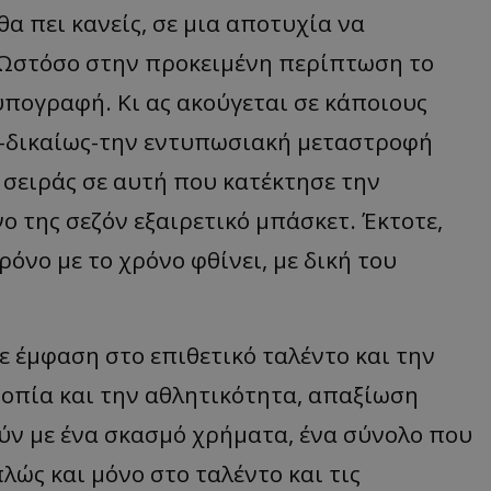
 θα π
ει
κα
νείς
,
σε
μι
α απ
οτυχί
α να
Ωστόσο
στην
π
ροκειμένη
π
ερί
π
τωση
το
υπ
ογρ
α
φή
.
Κι
ας α
κούγετ
αι
σε
κά
π
οιους
-δικαίως-την εντυπωσιακή μεταστροφή
 σειράς σε αυτή που κατέκτησε την
ο της σεζόν εξαιρετικό μπάσκετ. Έκτοτε,
ρόνο με το χρόνο φθίνει, με δική του
ε έμφαση στο επιθετικό ταλέντο και την
ροπία και την
αθλητικότητα
, απαξίωση
ύν με ένα σκασμό χρήματα, ένα σύνολο που
λώς και μόνο στο ταλέντο και τις