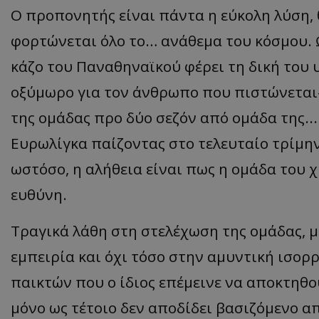
Ο π
ρο
π
ονητής
είν
αι π
άντ
α η
εύκολη
λύση
,
φορτώνετ
αι
όλο
το
… α
νάθεμ
α
του
κόσμου
.
κάζο
του
Πανα
θην
α
ϊκού
φέρει
τη
δική
του
οξύμωρο
γι
α
τον
άνθρω
πο π
ου
πιστώνεται
της ομάδας προ δύο σεζόν από ομάδα της...
Ευρωλίγκα παίζοντας στο τελευταίο τρίμην
ωστόσο, η αλήθεια είναι πως η ομάδα του χ
ευθύνη.
Τραγικά λάθη στη στελέχωση της ομάδας, μ
εμπειρία και όχι τόσο στην αμυντική ισορ
παικτών που ο ίδιος επέμεινε να αποκτηθο
μόνο ως τέτοιο δεν αποδίδει βασιζόμενο απ