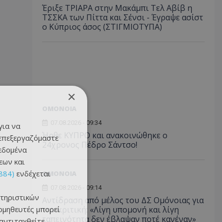
Έριξε ΤΡΙΑΡΑ στην Μακάμπι Τελ Αβίβ η
ΤΣΣΚΑ των Πίττα και Σένσι - Έγραψε ασίστ
ο Κύπριος άσος (ΣΤΙΓΜΙΟΤΥΠΑ)
×
ΟΜΟΝΟΙΑ
07.08.2026 - 09:34
για να
Ήρθε ΚΥΠΡΟ και ανακοινώθηκε ο
 επεξεργαζόμαστε
24χρονος Πέδρο Σάντσο!
δεδομένα
εων και
884)
ενδέχεται
ΟΜΟΝΟΙΑ
07.08.2026 - 09:14
τηριστικών
Αντίδραση από μέλος του ΔΣ Ομόνοιας για
ομηθευτές μπορεί
την κριτική: «Λίγη υπομονή και λίγη
ταπεινότητα δεν έβλαψαν ποτέ κανέναν»
 αντιταχθείτε