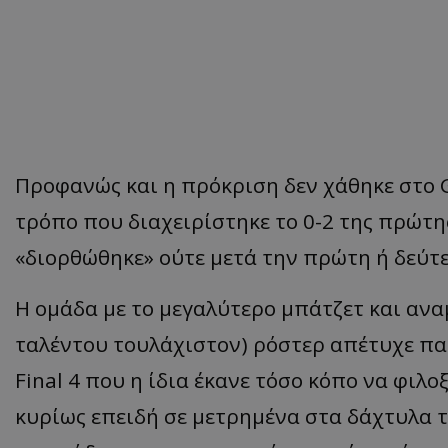
Προφ
α
νώς
και η π
ρόκριση
δεν
χάθηκε
στο
τρό
πο π
ου
δι
α
χειρίστηκε
το
0-2
της
π
ρώτη
«
διορθώθηκε
»
ούτε
μετά
την
π
ρώτη
ή
δεύτ
Η
ομάδ
α
με
το
μεγ
α
λύτερο
μπ
άτζετ
και ανα
ταλέντου τουλάχιστον)
ρόστερ
απέτυχε πατ
Final
4 που η ίδια έκανε τόσο κόπο να φιλο
κυρίως επειδή σε μετρημένα στα δάχτυλα τ