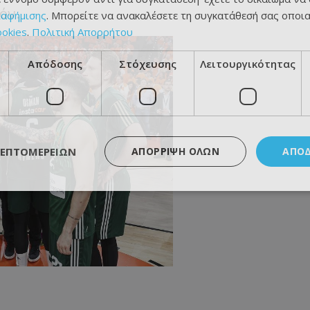
όν.
ιαφήμισης
. Μπορείτε να ανακαλέσετε τη συγκατάθεσή σας οποι
ookies
.
Πολιτική Απορρήτου
Απόδοσης
Στόχευσης
Λειτουργικότητας
ΛΕΠΤΟΜΕΡΕΙΏΝ
ΑΠΌΡΡΙΨΗ ΌΛΩΝ
ΑΠΟ