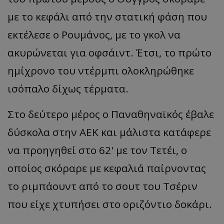
με το κεφάλι από την στατική φάση που
εκτέλεσε ο Ρουμάνος, με το γκολ να
ακυρώνεται για οφσάιντ. Έτσι, το πρώτο
ημίχρονο του ντέρμπι ολοκληρώθηκε
ισόπαλο δίχως τέρματα.
Στο
δεύτερο
μέρος
ο Πανα
θην
α
ϊκός
έβαλε
δύσκολα στην ΑΕΚ και μάλιστα κατάφερε
να προηγηθεί στο 62' με τον
Τετέι
, ο
οποίος σκόραρε με κεφαλιά παίρνοντας
το ριμπάουντ από το σουτ του
Τσέριν
που είχε χτυπήσει στο οριζόντιο δοκάρι.