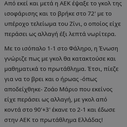
Από εκεί και μετά η ΑΕΚ έψαξε το γκολ της
ισοφάρισης και το βρήκε στο 72' με το
υπέροχο τελείωμα του
Ζίνι
, ο οποίος είχε
περάσει ως αλλαγή έξι λεπτά νωρίτερα.
Με το ισόπαλο 1-1 στο Φάληρο, η Ένωση
γνώριζε πως με γκολ θα κατακτούσε και
μαθηματικά το πρωτάθλημα. Έτσι, πίεζε
για να το βρει και ο ήρωας -όπως
αποδείχθηκε-
Ζοάο
Μάριο π
ου
εκείνος
είχε
π
εράσει
ως αλλαγή, με γκολ από
κοντά στο 90'+3' έκανε το 2-1 και έδωσε
στην ΑΕΚ το πρωτάθλημα Ελλάδας!