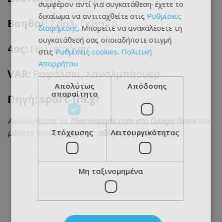
συμφέρον αντί για συγκατάθεση· έχετε το
δικαίωμα να αντιταχθείτε στις
Ρυθμίσεις
Βοηθοί:
Σάαλ
, Γκίντερ
διαφήμισης
. Μπορείτε να ανακαλέσετε τη
συγκατάθεσή σας οποιαδήποτε στιγμή
4ος:
Πολυχρόνης
στις
Ρυθμίσεις cookies
.
Πολιτική
Απορρήτου
VAR:
Ραφάλσκι
, Χανσλμπάουερ
Απολύτως
Απόδοσης
απαραίτητα
Πηγή: sport-fm.gr
Ακολουθήστε το
Themasports.com στο Google News
και
Στόχευσης
Λειτουργικότητας
μάθετε πρώτοι όλες τις
αθλητικές ειδήσεις
Μη ταξινομημένα