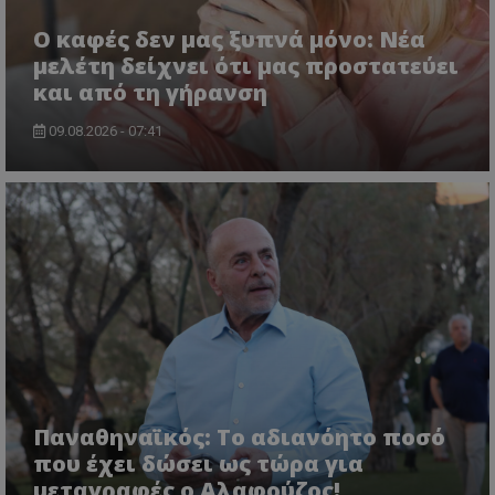
Ο καφές δεν μας ξυπνά μόνο: Νέα
μελέτη δείχνει ότι μας προστατεύει
και από τη γήρανση
09.08.2026 - 07:41
Παναθηναϊκός: Το αδιανόητο ποσό
που έχει δώσει ως τώρα για
μεταγραφές ο Αλαφούζος!