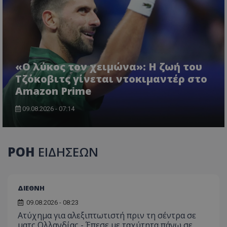
«Ο λύκος τον χειμώνα»: Η ζωή του
Τζόκοβιτς γίνεται ντοκιμαντέρ στο
Amazon Prime
09.08.2026 - 07:14
ΡΟΗ
ΕΙΔΗΣΕΩΝ
ΔΙΕΘΝΗ
09.08.2026 - 08:23
Ατύχημα για αλεξιπτωτιστή πριν τη σέντρα σε
ματς Ολλανδίας - Έπεσε με ταχύτητα πάνω σε