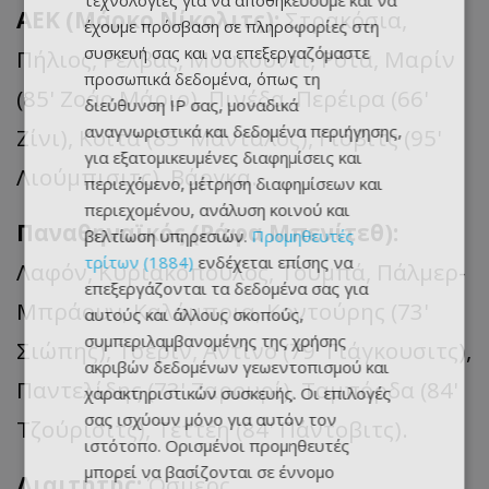
τεχνολογίες για να αποθηκεύουμε και να
ΑΕΚ (Μάρκο
Νίκολιτς
):
Στρακόσια
,
έχουμε πρόσβαση σε πληροφορίες στη
συσκευή σας και να επεξεργαζόμαστε
Πήλιος
,
Ρέλβας
,
Μουκουντί
, Ρότα,
Μαρίν
προσωπικά δεδομένα, όπως τη
(85'
Ζοάο
Μάριο),
Πινέδα
,
Περέιρα
(66'
διεύθυνση IP σας, μοναδικά
αναγνωριστικά και δεδομένα περιήγησης,
Ζίνι
),
Κοϊτά
(85'
Μάνταλος
),
Γιόβιτς
(95'
για εξατομικευμένες διαφημίσεις και
Λιούμπισιτς
),
Βάργκα
.
περιεχόμενο, μέτρηση διαφημίσεων και
περιεχομένου, ανάλυση κοινού και
Παναθηναϊκός (
Ράφα
Μπενίτεθ
):
βελτίωση υπηρεσιών.
Προμηθευτές
τρίτων (1884)
ενδέχεται επίσης να
Λαφόν
, Κυριακόπουλος,
Τουμπά
,
Πάλμερ
-
επεξεργάζονται τα δεδομένα σας για
Μπράουν,
Καλάμπρια
, Κοντούρης (73'
αυτούς και άλλους σκοπούς,
συμπεριλαμβανομένης της χρήσης
Σιώπης),
Τσέριν
,
Αντίνο
(79'
Γιάγκουσιτς
),
ακριβών δεδομένων γεωεντοπισμού και
Πα
ντελίδης
(73' Ζα
ρουρί
), Ταμπ
όρδ
α (84'
χαρακτηριστικών συσκευής. Οι επιλογές
σας ισχύουν μόνο για αυτόν τον
Τζούρισιτς
),
Τεττέη
(84'
Πάντοβιτς
).
ιστότοπο. Ορισμένοι προμηθευτές
μπορεί να βασίζονται σε έννομο
Διαιτητής:
Όσμερς