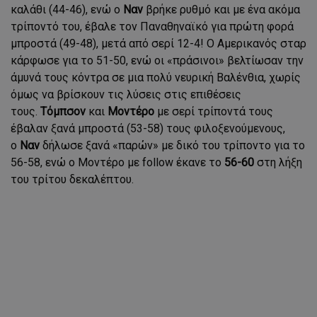
καλάθι (44-46), ενώ ο
Ναν
βρήκε ρυθμό και με ένα ακόμα
τρίποντό του, έβαλε τον Παναθηναϊκό για πρώτη φορά
μπροστά (49-48), μετά από σερί 12-4! Ο Αμερικανός σταρ
κάρφωσε για το 51-50, ενώ οι «πράσινοι» βελτίωσαν την
άμυνά τους κόντρα σε μια πολύ νευρική Βαλένθια, χωρίς
όμως να βρίσκουν τις λύσεις στις επιθέσεις
τους.
Τόμπσον
και
Μοντέρο
με σερί τρίποντά τους
έβαλαν ξανά μπροστά (53-58) τους φιλοξενούμενους,
ο
Ναν
δήλωσε ξανά «παρών» με δικό του τρίποντο για το
56-58, ενώ ο Μοντέρο με follow έκανε το
56-60
στη λήξη
του τρίτου δεκαλέπτου.