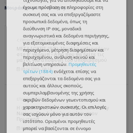
τεχνολογίες για να αποθηκεύουμε και να
έχουμε πρόσβαση σε πληροφορίες στη
Μοιράσου αυτό το άρθρο
συσκευή σας και να επεξεργαζόμαστε
προσωπικά δεδομένα, όπως τη
διεύθυνση IP σας, μοναδικά
αναγνωριστικά και δεδομένα περιήγησης,
ΠΡΟΗΓΟΎΜΕΝΟ ΆΡΘΡΟ
για εξατομικευμένες διαφημίσεις και
ΜΕΤΑΔΟΣΕΙΣ (9/5): Μεγάλο ενδιαφέρον
περιεχόμενο, μέτρηση διαφημίσεων και
στο Β' γκρουπ - Από που θα δείτε τις
περιεχομένου, ανάλυση κοινού και
μάχες για αποφυγή του υποβιβασμού
βελτίωση υπηρεσιών.
Προμηθευτές
09.05.2026 - 08:14
τρίτων (1884)
ενδέχεται επίσης να
επεξεργάζονται τα δεδομένα σας για
αυτούς και άλλους σκοπούς,
συμπεριλαμβανομένης της χρήσης
ακριβών δεδομένων γεωεντοπισμού και
ΕΠΌΜΕΝΟ ΆΡΘΡΟ
χαρακτηριστικών συσκευής. Οι επιλογές
Η αυλαία του φετινού CEV Beach Volley
Nations Cup Ανδρών ανοίγει στον
σας ισχύουν μόνο για αυτόν τον
Πρωταρά
ιστότοπο. Ορισμένοι προμηθευτές
μπορεί να βασίζονται σε έννομο
08.05.2026 - 22:53