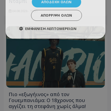
Ντάμπι
ΑΠΟΔΟΧΉ ΌΛΩΝ
04.08.2026 - 19:31
ΑΠΌΡΡΙΨΗ ΌΛΩΝ
ΕΜΦΆΝΙΣΗ ΛΕΠΤΟΜΕΡΕΙΏΝ
Πιο «εξωγήινος» από τον
Γουεμπανιάμα: Ο 18χρονος που
αγγίζει τη στεφάνη χωρίς άλμα!