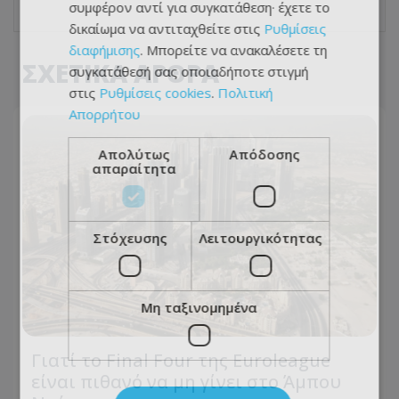
συμφέρον αντί για συγκατάθεση· έχετε το
δικαίωμα να αντιταχθείτε στις
Ρυθμίσεις
διαφήμισης
. Μπορείτε να ανακαλέσετε τη
ΣΧΕΤΙΚΑ ΑΡΘΡΑ
συγκατάθεσή σας οποιαδήποτε στιγμή
στις
Ρυθμίσεις cookies
.
Πολιτική
Απορρήτου
Απολύτως
Απόδοσης
απαραίτητα
Στόχευσης
Λειτουργικότητας
Μη ταξινομημένα
Γιατί το Final Four της Euroleague
είναι πιθανό να μη γίνει στο Άμπου