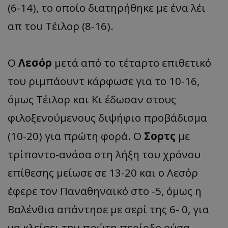
(6-14), το οποίο διατηρήθηκε με ένα λέι
απ του Τέιλορ (8-16).
Ο
Λεσόρ
μετά από το τέταρτο επιθετικό
του ριμπάουντ κάρφωσε για το 10-16,
όμως Τέιλορ και Κι έδωσαν στους
φιλοξενούμενους διψήφιο προβάδισμα
(10-20) για πρώτη φορά. Ο
Σορτς
με
τρίποντο-ανάσα στη λήξη του χρόνου
επίθεσης μείωσε σε 13-20 και ο Λεσόρ
έφερε τον Παναθηναϊκό στο -5, όμως η
Βαλένθια απάντησε με σερί της 6- 0, για
να κλείσει την πρώτη περίοδο ούσα