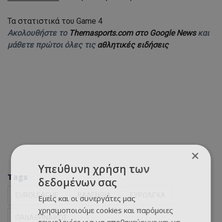
Τα στατιστικά του Game 4
Ακολουθήστε το
Themasports.com στο Google News
και
μάθετε πρώτοι όλες τις
αθλητικές ειδήσεις
×
Υπεύθυνη χρήση των
Tags
δεδομένων σας
EUROLEAGUE
ΒΑΛΕΝΘΙΑ
ΕΥΡΩΛΙΓΚΑ
Εμείς και οι συνεργάτες μας
χρησιμοποιούμε cookies και παρόμοιες
ΠΑΝΑΘΗΝΑΙΚΟΣ