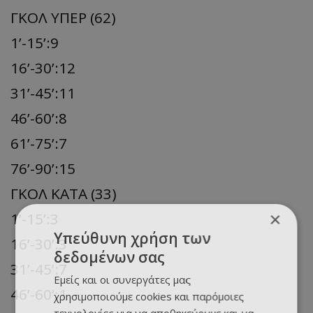
ΓΚΟΛ ΥΠΕΡ (62)
1’-15’:9
16’-30’:12
31’-45’:11
46’-60’:8
61’-75’:7
76’-90’:15
ΓΚΟΛ ΚΑΤΑ (33)
×
1’-15’:3
Υπεύθυνη χρήση των
16’-30’:3
δεδομένων σας
31’-45’:7
Εμείς και οι συνεργάτες μας
46’-60’:1
χρησιμοποιούμε cookies και παρόμοιες