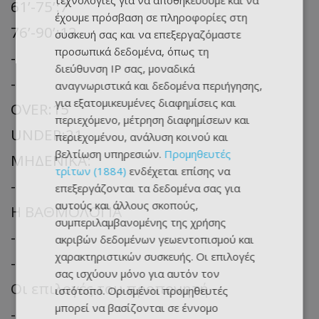
τεχνολογίες για να αποθηκεύουμε και να
61’-75’:7
έχουμε πρόσβαση σε πληροφορίες στη
76’-90’:12
συσκευή σας και να επεξεργαζόμαστε
προσωπικά δεδομένα, όπως τη
-
διεύθυνση IP σας, μοναδικά
-
αναγνωριστικά και δεδομένα περιήγησης,
για εξατομικευμένες διαφημίσεις και
OVER:15
περιεχόμενο, μέτρηση διαφημίσεων και
UNDER:21
περιεχομένου, ανάλυση κοινού και
βελτίωση υπηρεσιών.
Προμηθευτές
ΜΗΔΕΝΙΚΑ:
τρίτων (1884)
ενδέχεται επίσης να
-
επεξεργάζονται τα δεδομένα σας για
αυτούς και άλλους σκοπούς,
Η ΒΑΘΜΟΛΟΓΙΑ
συμπεριλαμβανομένης της χρήσης
-
ακριβών δεδομένων γεωεντοπισμού και
χαρακτηριστικών συσκευής. Οι επιλογές
-
σας ισχύουν μόνο για αυτόν τον
Οι επιλογές του προπονητή
ιστότοπο. Ορισμένοι προμηθευτές
μπορεί να βασίζονται σε έννομο
-