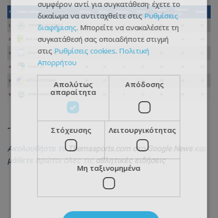
συμφέρον αντί για συγκατάθεση· έχετε το
δικαίωμα να αντιταχθείτε στις
Ρυθμίσεις
διαφήμισης
. Μπορείτε να ανακαλέσετε τη
συγκατάθεσή σας οποιαδήποτε στιγμή
στις
Ρυθμίσεις cookies
.
Πολιτική
Απορρήτου
Απολύτως
Απόδοσης
απαραίτητα
-
Στόχευσης
Λειτουργικότητας
Ακολουθήστε το
Themasports.com στο Google News
και
μάθετε πρώτοι όλες τις
αθλητικές ειδήσεις
Μη ταξινομημένα