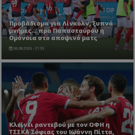
Προβάδισμα για Λίνκολν, ξυπνά
μνήμες... προ Παπασταύρου η
Ομόνοια στο αποψινό ματς
06.08.2026 - 21:33
Κλείνει ραντεβού με τον ΟΦΗ η
ΤΣΣΚΑ Σόφιας του Ιωάννη Πίττα,