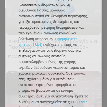
προσωπικά δεδομένα, όπως τη
διεύθυνση IP σας, μοναδικά
αναγνωριστικά και δεδομένα περιήγησης,
για εξατομικευμένες διαφημίσεις και
περιεχόμενο, μέτρηση διαφημίσεων και
περιεχομένου, ανάλυση κοινού και
βελτίωση υπηρεσιών.
Προμηθευτές
ΔΗΜΟΣΙΕΥΜΑ: «Έντονη φημολογία για
τρίτων (1884)
ενδέχεται επίσης να
Πασχαλάκη και ΚΥΠΡΙΑΚΗ ομάδα»
επεξεργάζονται τα δεδομένα σας για
αυτούς και άλλους σκοπούς,
05.08.2026 - 14:32
συμπεριλαμβανομένης της χρήσης
ακριβών δεδομένων γεωεντοπισμού και
χαρακτηριστικών συσκευής. Οι επιλογές
σας ισχύουν μόνο για αυτόν τον
ιστότοπο. Ορισμένοι προμηθευτές
μπορεί να βασίζονται σε έννομο
συμφέρον αντί για συγκατάθεση· έχετε το
δικαίωμα να αντιταχθείτε στις
Ρυθμίσεις