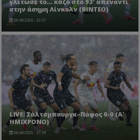
γλίτωσε το... κάζο στο 93' απέναντι
στην άσημη Λίνκολν (ΒΙΝΤΕΟ)
06.08.2026 - 22:07
LIVE: Σάλτσμπουργκ–Πάφος 0-0 (Α'
ΗΜΙΧΡΟΝΟ)
06.08.2026 - 21:59