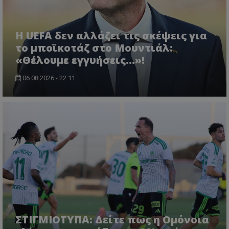
Η UEFA δεν αλλάζει τις σκέψεις για
το μποϊκοτάζ στο Μουντιάλ:
«Θέλουμε εγγυήσεις...»!
06.08.2026 - 22:11
ΣΤΙΓΜΙΟΤΥΠΑ: Δείτε πως η Ομόνοια