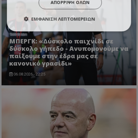
ΑΠΌΡΡΙΨΗ ΌΛΩΝ
ΕΜΦΆΝΙΣΗ ΛΕΠΤΟΜΕΡΕΙΏΝ
ΜΠΕΡΓΚ: «Δύσκολο παιχνίδι σε
δύσκολο γήπεδο - Ανυπομονούμε να
παίξουμε στην έδρα μας σε
κανονικό γρασίδι»
06.08.2026 - 22:25