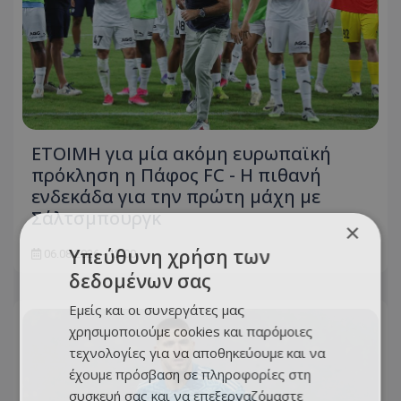
ΕΤΟΙΜΗ για μία ακόμη ευρωπαϊκή
πρόκληση η Πάφος FC - Η πιθανή
ενδεκάδα για την πρώτη μάχη με
Σάλτσμπουργκ
×
Υπεύθυνη χρήση των
06.08.2026 - 12:00
δεδομένων σας
Εμείς και οι συνεργάτες μας
χρησιμοποιούμε cookies και παρόμοιες
τεχνολογίες για να αποθηκεύουμε και να
έχουμε πρόσβαση σε πληροφορίες στη
συσκευή σας και να επεξεργαζόμαστε