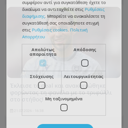
συμφέρον αντί για συγκατάθεση· έχετε το
δικαίωμα να αντιταχθείτε στις
Ρυθμίσεις
διαφήμισης
. Μπορείτε να ανακαλέσετε τη
συγκατάθεσή σας οποιαδήποτε στιγμή
στις
Ρυθμίσεις cookies
.
Πολιτική
Απορρήτου
Απολύτως
Απόδοσης
απαραίτητα
Στόχευσης
Λειτουργικότητας
Έκλεισε το deal και ανακοινώθηκε
φορώντας τη φανέλα με το τριφύλλι
στο στήθος!
Μη ταξινομημένα
21.07.2026 - 16:38