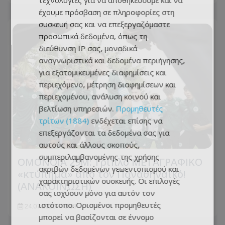
τεχνολογίες για να αποθηκεύουμε και να
έχουμε πρόσβαση σε πληροφορίες στη
συσκευή σας και να επεξεργαζόμαστε
προσωπικά δεδομένα, όπως τη
διεύθυνση IP σας, μοναδικά
αναγνωριστικά και δεδομένα περιήγησης,
για εξατομικευμένες διαφημίσεις και
περιεχόμενο, μέτρηση διαφημίσεων και
περιεχομένου, ανάλυση κοινού και
βελτίωση υπηρεσιών.
Προμηθευτές
τρίτων (1884)
ενδέχεται επίσης να
επεξεργάζονται τα δεδομένα σας για
αυτούς και άλλους σκοπούς,
συμπεριλαμβανομένης της χρήσης
ΟΜΟΝΟΙΑ 29Μ: Τριπλό ΜΕΤΑΓΡΑΦΙΚΟ
ακριβών δεδομένων γεωεντοπισμού και
«κτύπημα» από τον Παναθηναϊκό!
χαρακτηριστικών συσκευής. Οι επιλογές
(ΑΝΑΚΟΙΝΩΣΗ)
σας ισχύουν μόνο για αυτόν τον
ιστότοπο. Ορισμένοι προμηθευτές
24.07.2026 - 10:08
μπορεί να βασίζονται σε έννομο