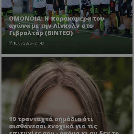
OMONOIA: Η παρακάμερα του
αγώνα με την Λίνκολν στο
Γιβραλτάρ (BINTEO)
10.08.2026 - 21:43
10 τρανταχτά σημάδια ότι
αισθάνεσαι ενοχικά για τις
επιτυχίες σου - ακόμα κι αν δεν το